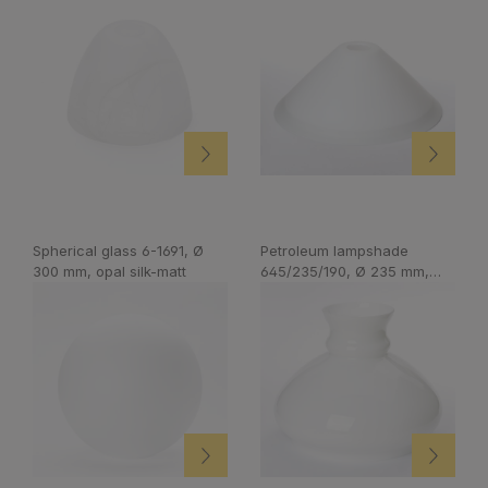
Spherical glass 6-1691, Ø
Petroleum lampshade
300 mm, opal silk-matt
645/235/190, Ø 235 mm,
opal brilliant