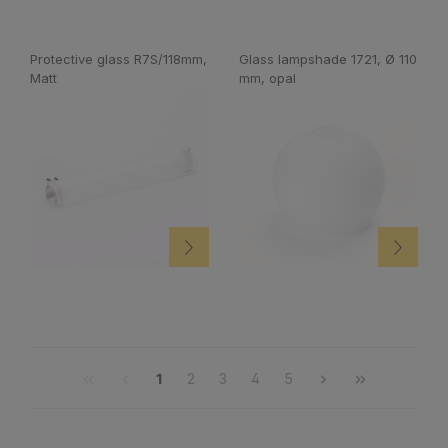
Protective glass R7S/118mm,
Glass lampshade 1721, Ø 110
Matt
mm, opal
1
2
3
4
5