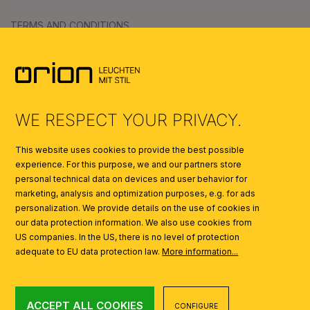
TERMS AND CONDITIONS
ENVIRONMENT & WASTE MANAGEMENT
CATALOGUES
WE RESPECT YOUR PRIVACY.
SYMBOLS
This website uses cookies to provide the best possible
experience. For this purpose, we and our partners store
AI
personal technical data on devices and user behavior for
marketing, analysis and optimization purposes, e.g. for ads
personalization. We provide details on the use of cookies in
our data protection information. We also use cookies from
US companies. In the US, there is no level of protection
adequate to EU data protection law.
More information...
ACCEPT ALL COOKIES
CONFIGURE