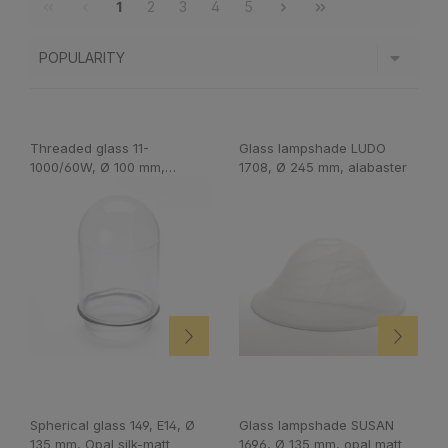
1
2
3
4
5
Threaded glass 11-
Glass lampshade LUDO
1000/60W, Ø 100 mm,
1708, Ø 245 mm, alabaster
transparent
Spherical glass 149, E14, Ø
Glass lampshade SUSAN
135 mm, Opal silk-matt
1696, Ø 135 mm, opal matt