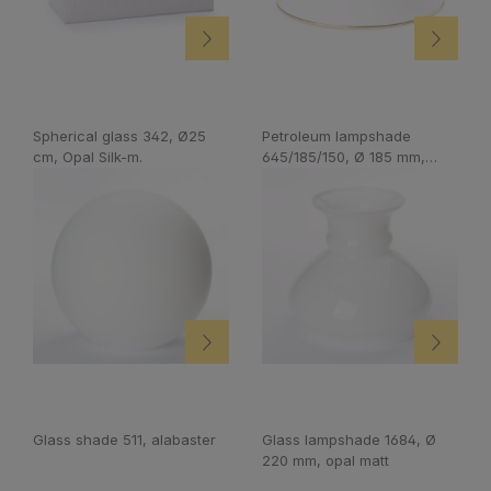
Spherical glass 342, Ø25
Petroleum lampshade
cm, Opal Silk-m.
645/185/150, Ø 185 mm,
opal brilliant
Glass shade 511, alabaster
Glass lampshade 1684, Ø
220 mm, opal matt