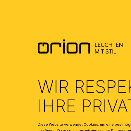
DOWNLOADS
DATENBLATT DE - DATASHEET EN
(1.02)
ALLGEMEINE MONTAGE UND
SICHERHEITSHINWEISE – GENERAL
INSTALLATION AND SAFETY
INSTRUCTIONS
(2.23)
WIR RESPE
IHRE PRIV
Diese Website verwendet Cookies, um eine bestmögli
zu können. Dazu speichern wir und unsere Partner 