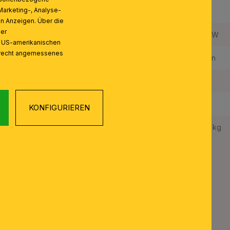
Marketing-, Analyse-
Anzahl der Fassungen Typ 1:
4
on Anzeigen. Über die
ser
Maximale Bestückung in W pro Fassung:
40 W
n US-amerikanischen
zrecht angemessenes
Leuchtmittel inklusive:
Nein
Schutzart IP:
20
Schutzklasse:
I
KONFIGURIEREN
Gewicht Netto:
2,3 kg