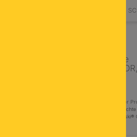
PRODUKTE
DESIGN BY ORION
SC
EUCHTEN
Wandleuchte
AMBASSADOR, 
chrom
aus österreichischer Pr
dimmbare Wandleuchte i
STRASS® Swarovski® C
AUSWÄHLEN
FARBE