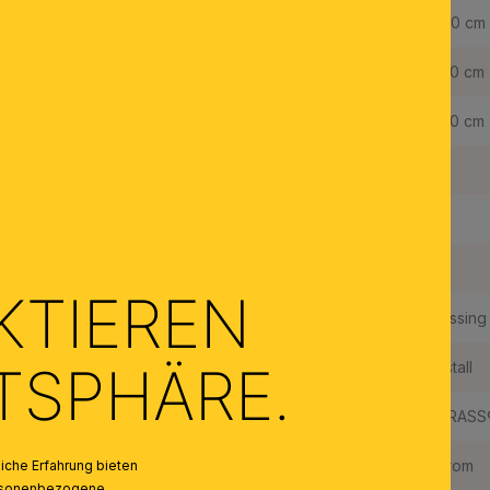
Breite:
44,0 cm
Höhe:
30,0 cm
Tiefe:
25,0 cm
Dimmbar:
Ja
Fassungstyp:
E14
Made in Austria:
Ja
KTIEREN
Material des Gestells:
Messing
ATSPHÄRE.
Material der Abdeckung:
Kristall
Qualität Kristallbehang:
STRASS®
Farbe:
Chrom
che Erfahrung bieten
personenbezogene