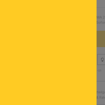
Artikelnummer:
WA 2
Verfügbarkeit:
Sofor
BESCHREIBUNG
Produktnummer: 020.0514-01
schnelle Lieferung
Leuchtmittel & Ersatzteilg
Kauf auf Rechnung & Ra