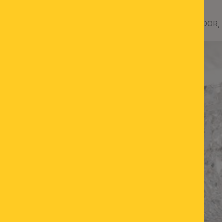
Deckenluster AMBASSADOR, 3
%