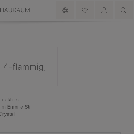
HAURÄUME
4-flammig,
oduktion
m Empire Stil
rystal