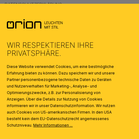
DATENSCHUTZERKLÄRUNG
AGB
UMWELT & ENTSORGUNG
WIR RESPEKTIEREN IHRE
KATALOGE
PRIVATSPHÄRE.
SYMBOLE
Diese Website verwendet Cookies, um eine bestmögliche
Erfahrung bieten zu können. Dazu speichern wir und unsere
Partner personenbezogene technische Daten zu Geräten
AI
und Nutzerverhalten für Marketing-, Analyse- und
Optimierungszwecke, z.B. zur Personalisierung von
Anzeigen. Über die Details zur Nutzung von Cookies
informieren wir in unser Datenschutzinformation. Wir nutzen
auch Cookies von US-amerikanischen Firmen. In den USA
besteht kein dem EU-Datenschutzrecht angemessenes
Schutzniveau.
Mehr Informationen ...