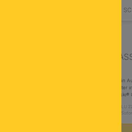
PRODUKTE
DESIGN BY ORION
SC
UCHTER & LUSTER
Luster AMBASS
Großleuchte made in Au
dimmbarer Korblüster im
STRASS® Swarovski® C
Artikelnummer:
LU 22
Verfügbarkeit:
Sofor