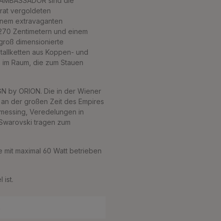
s AMBASSADOR sind die
rat vergoldeten
einem extravaganten
270 Zentimetern und einem
 groß dimensionierte
stallketten aus Koppen- und
n im Raum, die zum Stauen
GN by ORION. Die in der Wiener
h an der großen Zeit des Empires
llmessing, Veredelungen in
 Swarovski tragen zum
e mit maximal 60 Watt betrieben
 ist.
m