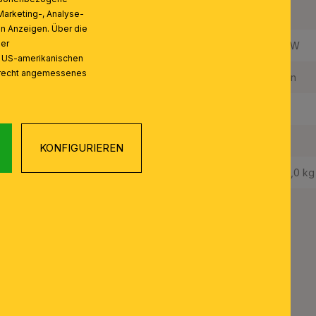
Anzahl der Fassungen Typ 1:
32
Marketing-, Analyse-
on Anzeigen. Über die
ser
Maximale Bestückung in W pro Fassung:
60 W
n US-amerikanischen
zrecht angemessenes
Leuchtmittel inklusive:
Nein
Schutzart IP:
20
Schutzklasse:
I
KONFIGURIEREN
Gewicht Netto:
130,0 kg