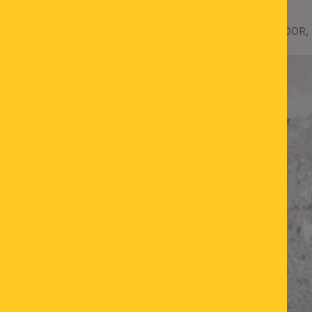
Deckenluster AMBASSADOR, 3
%