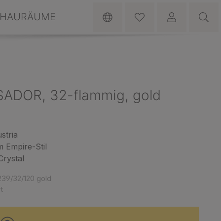
HAURÄUME
ADOR, 32-flammig, gold
stria
 Empire-Stil
rystal
39/32/120 gold
t