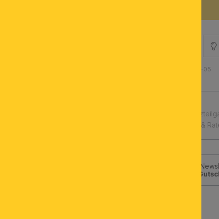
BESCHREIBUNG
Produktnummer: 011.2239-05
schnelle Lieferung
Leuchtmittel & Ersatzteilg
Kauf auf Rechnung & Ra
Jetzt zum ORION-Newsle
klicken und
10€-Gutsc