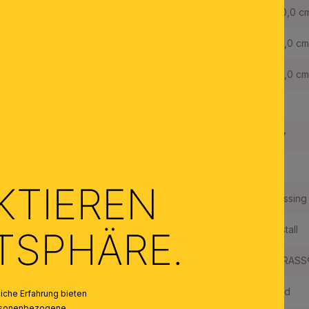
Gesamthöhe:
270,0 c
Länge der Abhängung:
120,0 cm
Durchmesser:
120,0 cm
Dimmbar:
Ja
Fassungstyp:
E27
Made in Austria:
Ja
KTIEREN
Material des Gestells:
Messing
Material der Abdeckung:
Kristall
ATSPHÄRE.
Qualität Kristallbehang:
STRASS®
Farbe:
Gold
che Erfahrung bieten
personenbezogene