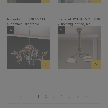
Hängeleuchte MIRAMARE,
Luster AUSTRIAN OLD LAMP,
5-flammig, silbergold
2-flammig, patina, mit
champagnen Gläsern, mit
%
%
Zug
1
2
3
4
5