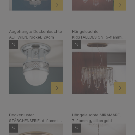
Abgehängte Deckenleuchte
Hängeleuchte
ALT WIEN, Nickel, 29cm
KRISTALLDESIGN, 5-flammig,
patina
%
%
Deckenluster
Hängeleuchte MIRAMARE,
STÄBCHENSERIE, 6-flammig,
7-flammig, silbergold
Patina
%
%