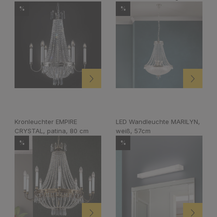
altsilber
%
%
Kronleuchter EMPIRE
LED Wandleuchte MARILYN,
CRYSTAL, patina, 80 cm
weiß, 57cm
%
%