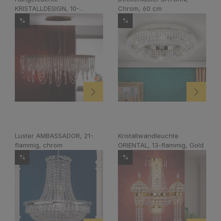
KRISTALLDESIGN, 10-
Chrom, 60 cm
flammig, patina
%
%
Luster AMBASSADOR, 21-
Kristallwandleuchte
flammig, chrom
ORIENTAL, 13-flammig, Gold
%
%