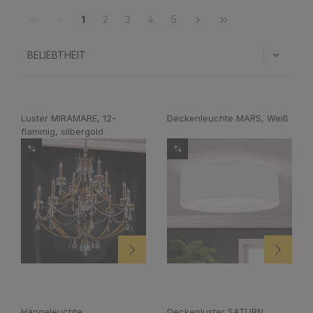
1
2
3
4
5
Luster MIRAMARE, 12-
Deckenleuchte MARS, Weiß
flammig, silbergold
%
%
Hängeleuchte
Deckenluster SATURN,