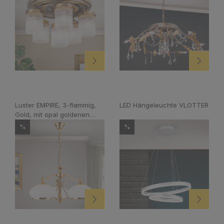
Luster EMPIRE, 3-flammig,
LED Hängeleuchte VLOTTER
Gold, mit opal goldenen
Gläsern
%
%