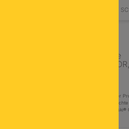
PRODUKTE
DESIGN BY ORION
SC
EUCHTEN
Wandleuchte
AMBASSADOR, 
chrom
aus österreichischer Pr
dimmbare Wandleuchte i
STRASS® Swarovski® C
AUSWÄHLEN
FARBE