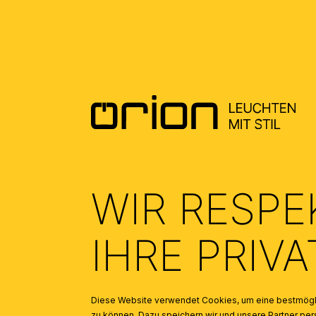
DOWNLOADS
DATENBLATT DE - DATASHEET EN
(1.79)
ALLGEMEINE MONTAGE UND
SICHERHEITSHINWEISE – GENERAL
INSTALLATION AND SAFETY
INSTRUCTIONS
(2.95)
WIR RESPE
IHRE PRIV
Diese Website verwendet Cookies, um eine bestmögli
zu können. Dazu speichern wir und unsere Partner 