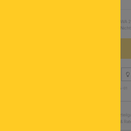
Artikelnummer:
WA 2
Verfügbarkeit:
Nicht
BESCHREIBUNG
Produktnummer: 020.0504-01
schnelle Lieferung
Leuchtmittel & Ersatzteilg
Kauf auf Rechnung & Ra