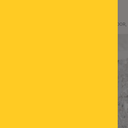
Deckenluster AMBASSADOR, 3
%