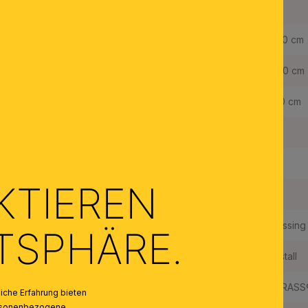
Erhältlich in den Oberflächen: Chrom und Gold (24-Karat).
Breite:
32,0 cm
Höhe:
20,0 cm
Tiefe:
19,0 cm
Dimmbar:
Ja
Fassungstyp:
E14
KTIEREN
Made in Austria:
Ja
Material des Gestells:
Messing
ATSPHÄRE.
Material der Abdeckung:
Kristall
Qualität Kristallbehang:
STRASS®
che Erfahrung bieten
personenbezogene