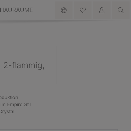
HAURÄUME
2-flammig,
oduktion
m Empire Stil
rystal