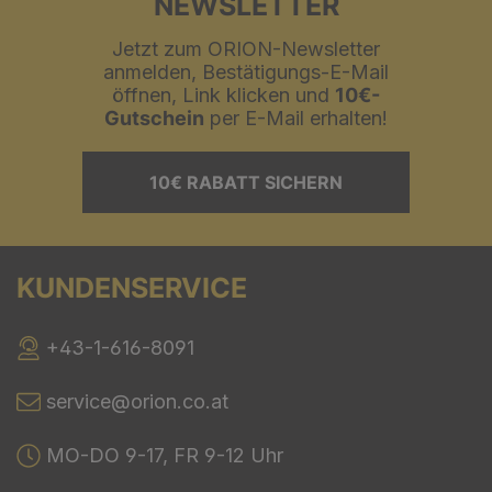
NEWSLETTER
Jetzt zum ORION-Newsletter
anmelden, Bestätigungs-E-Mail
öffnen, Link klicken und
10€-
Gutschein
per E-Mail erhalten!
10€ RABATT SICHERN
KUNDENSERVICE
+43-1-616-8091
service@orion.co.at
MO-DO 9-17, FR 9-12 Uhr