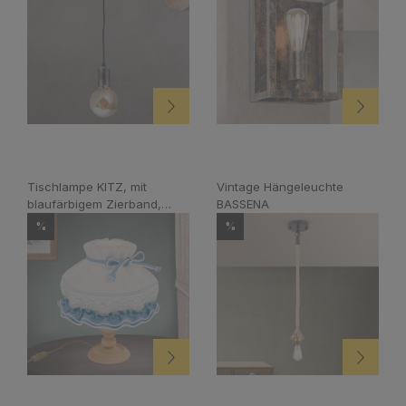
Tischlampe KITZ, mit
Vintage Hängeleuchte
blaufärbigem Zierband,
BASSENA
mittel
%
%