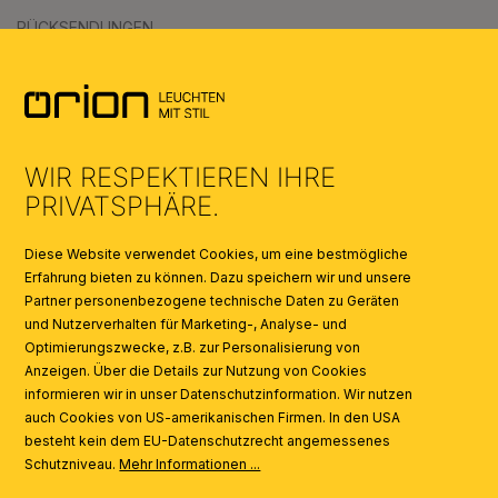
RÜCKSENDUNGEN
NEWSLETTER
DATENSCHUTZERKLÄRUNG
WIR RESPEKTIEREN IHRE
AGB
PRIVATSPHÄRE.
UMWELT & ENTSORGUNG
Diese Website verwendet Cookies, um eine bestmögliche
Erfahrung bieten zu können. Dazu speichern wir und unsere
KATALOGE
Partner personenbezogene technische Daten zu Geräten
und Nutzerverhalten für Marketing-, Analyse- und
SYMBOLE
Optimierungszwecke, z.B. zur Personalisierung von
Anzeigen. Über die Details zur Nutzung von Cookies
informieren wir in unser Datenschutzinformation. Wir nutzen
auch Cookies von US-amerikanischen Firmen. In den USA
AI
besteht kein dem EU-Datenschutzrecht angemessenes
Schutzniveau.
Mehr Informationen ...