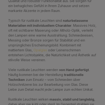
Qualität und robuster Funktionalität aus. Sie sorgen für
ein behagliches Gefühl in Ihrem Zuhause und setzen
markante Akzente in jedem Raum.
Typisch für rustikale Leuchten sind
naturbelassene
Materialien mit individuellem Charakter
. Massives Holz,
oft mit sichtbarer Maserung oder Altholz-Optik, verleiht
den Lampen eine warme Ausstrahlung. Schmiedeeisen,
Messing oder Bronze sorgen für Stabilität und ein
ursprüngliches Erscheinungsbild. Kombiniert mit
mattiertem Glas,
Opalglas
oder Leinenschirmen
entstehen Lichtobjekte, die Natürlichkeit und Ästhetik auf
stilvolle Weise vereinen.
Viele rustikale Leuchten werden
von Hand gefertigt
.
Häufig kommen bei der Herstellung
traditionelle
Techniken
zum Einsatz – vom Schmieden über
Holzschnitzerei bis zur Bearbeitung von Glas. Diese
Liebe zum Detail macht jede Lampe zum echten Unikat.
Rustikale Leuchten wirken
massiv, stabil und langlebig
,
dabei aber nie kühl oder steril. Im Gegenteil strahlen sie