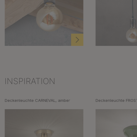
INSPIRATION
Produktgalerie überspringen
Deckenleuchte CARNEVAL, amber
Deckenleuchte FROST