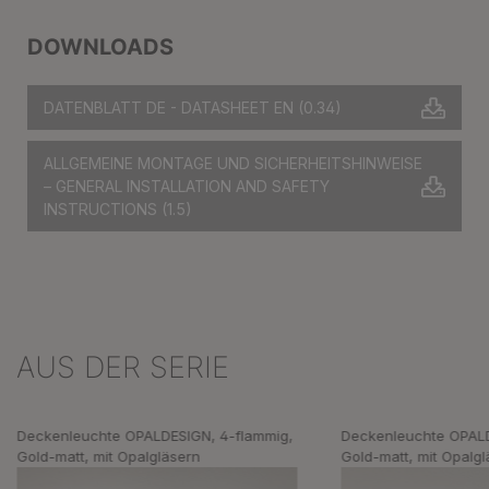
DOWNLOADS
DATENBLATT DE - DATASHEET EN
(0.34)
ALLGEMEINE MONTAGE UND SICHERHEITSHINWEISE
– GENERAL INSTALLATION AND SAFETY
INSTRUCTIONS
(1.5)
AUS DER SERIE
Produktgalerie überspringen
Deckenleuchte OPALDESIGN, 4-flammig,
Deckenleuchte OPALD
Gold-matt, mit Opalgläsern
Gold-matt, mit Opalg