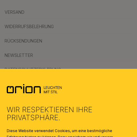
VERSAND
WIDERRUFSBELEHRUNG
RÜCKSENDUNGEN
NEWSLETTER
DATENSCHUTZERKLÄRUNG
AGB
UMWELT & ENTSORGUNG
WIR RESPEKTIEREN IHRE
KATALOGE
PRIVATSPHÄRE.
SYMBOLE
Diese Website verwendet Cookies, um eine bestmögliche