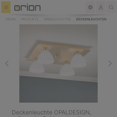
alt springen
ORION
PRODUKTE
INNENLEUCHTEN
DECKENLEUCHTEN
Deckenleuchte OPALDESIGN,