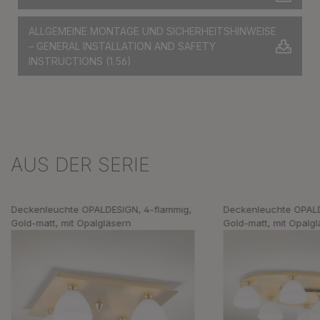
ALLGEMEINE MONTAGE UND SICHERHEITSHINWEISE
– GENERAL INSTALLATION AND SAFETY
INSTRUCTIONS
(1.56)
AUS DER SERIE
Produktgalerie überspringen
Deckenleuchte OPALDESIGN, 4-flammig,
Deckenleuchte OPALD
Gold-matt, mit Opalgläsern
Gold-matt, mit Opalg