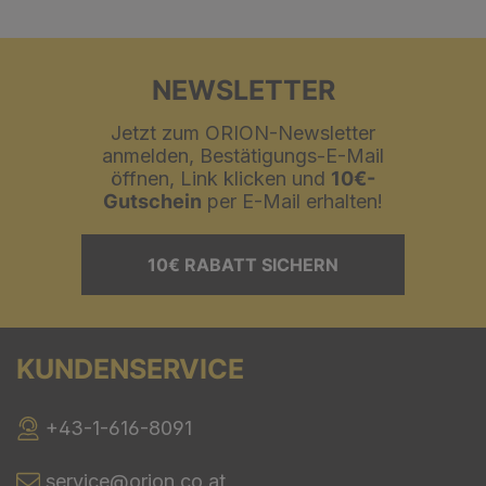
NEWSLETTER
Jetzt zum ORION-Newsletter
anmelden, Bestätigungs-E-Mail
öffnen, Link klicken und
10€-
Gutschein
per E-Mail erhalten!
10€ RABATT SICHERN
KUNDENSERVICE
+43-1-616-8091
service@orion.co.at