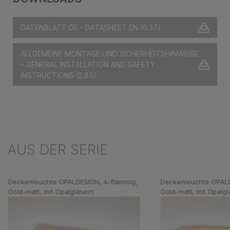
DATENBLATT DE - DATASHEET EN
(0.37)
ALLGEMEINE MONTAGE UND SICHERHEITSHINWEISE
– GENERAL INSTALLATION AND SAFETY
INSTRUCTIONS
(2.85)
AUS DER SERIE
Produktgalerie überspringen
Deckenleuchte OPALDESIGN, 4-flammig,
Deckenleuchte OPALD
Gold-matt, mit Opalgläsern
Gold-matt, mit Opalg