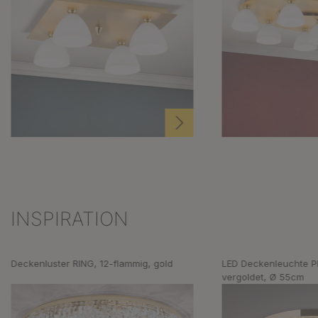
INSPIRATION
Produktgalerie überspringen
Deckenluster RING, 12-flammig, gold
LED Deckenleuchte P
vergoldet, Ø 55cm