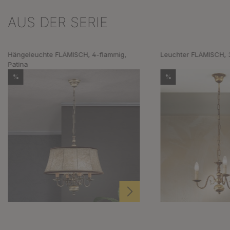
AUS DER SERIE
Produktgalerie überspringen
Hängeleuchte FLÄMISCH, 4-flammig,
Leuchter FLÄMISCH, 3
Patina
%
%