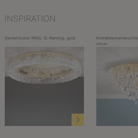
INSPIRATION
Produktgalerie überspringen
Deckenluster RING, 12-flammig, gold
Kristalldeckenleucht
45cm