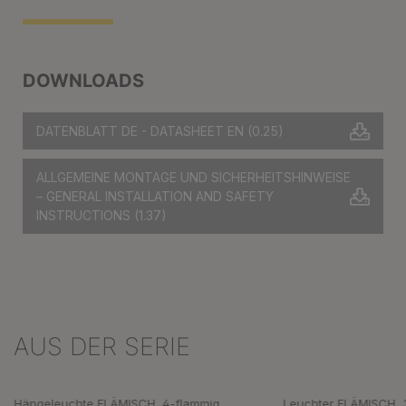
DOWNLOADS
DATENBLATT DE - DATASHEET EN
(0.25)
ALLGEMEINE MONTAGE UND SICHERHEITSHINWEISE
– GENERAL INSTALLATION AND SAFETY
INSTRUCTIONS
(1.37)
AUS DER SERIE
Produktgalerie überspringen
Hängeleuchte FLÄMISCH, 4-flammig,
Leuchter FLÄMISCH, 3