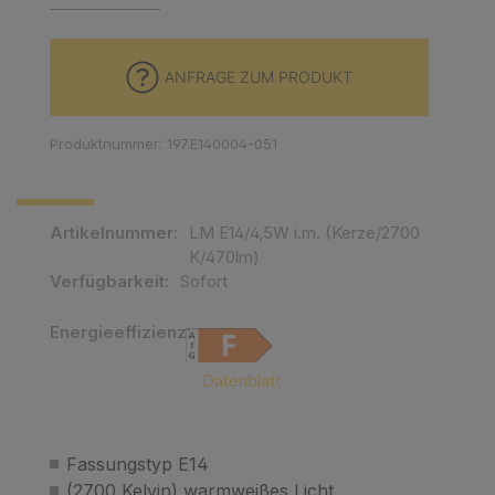
ANFRAGE ZUM PRODUKT
Produktnummer: 197.E140004-051
Artikelnummer:
LM E14/4,5W i.m. (Kerze/2700
K/470lm)
Verfügbarkeit:
Sofort
Energieeffizienz:
EMPTY
Datenblatt
Fassungstyp E14
(2700 Kelvin) warmweißes Licht