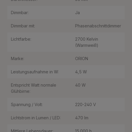
Dimmbar:
Ja
Dimmbar mit:
Phasenabschnittdimmer
Lichtfarbe:
2700 Kelvin
(Warmweiß)
Marke:
ORION
Leistungsaufnahme in W:
4,5 W
Entspricht Watt normale
40 W
Glühbirne:
Spannung / Volt:
220-240 V
Lichtstrom in Lumen / LED:
470 lm
Mittlere Lebensdauer:
15.000 h