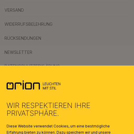
VERSAND
WIDERRUFSBELEHRUNG
RÜCKSENDUNGEN
NEWSLETTER
DATENSCHUTZERKLÄRUNG
AGB
UMWELT & ENTSORGUNG
WIR RESPEKTIEREN IHRE
KATALOGE
PRIVATSPHÄRE.
SYMBOLE
Diese Website verwendet Cookies, um eine bestmögliche
Erfahrung bieten zu können. Dazu speichern wir und unsere