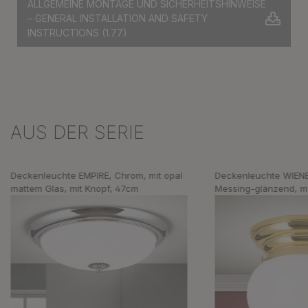
ALLGEMEINE MONTAGE UND SICHERHEITSHINWEISE
– GENERAL INSTALLATION AND SAFETY
INSTRUCTIONS
(1.77)
AUS DER SERIE
Produktgalerie überspringen
Deckenleuchte EMPIRE, Chrom, mit opal
Deckenleuchte WIEN
mattem Glas, mit Knopf, 47cm
Messing-glänzend, mi
Glas, 18cm