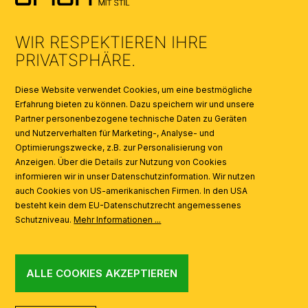
UMWELT & ENTSORGUNG
WIR RESPEKTIEREN IHRE
KATALOGE
PRIVATSPHÄRE.
SYMBOLE
Diese Website verwendet Cookies, um eine bestmögliche
Erfahrung bieten zu können. Dazu speichern wir und unsere
Partner personenbezogene technische Daten zu Geräten
AI
und Nutzerverhalten für Marketing-, Analyse- und
Optimierungszwecke, z.B. zur Personalisierung von
Anzeigen. Über die Details zur Nutzung von Cookies
informieren wir in unser Datenschutzinformation. Wir nutzen
auch Cookies von US-amerikanischen Firmen. In den USA
besteht kein dem EU-Datenschutzrecht angemessenes
Schutzniveau.
Mehr Informationen ...
ALLE COOKIES AKZEPTIEREN