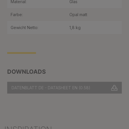
Material:
Glas
Farbe:
Opal matt
Gewicht Netto:
1,8 kg
DOWNLOADS
DATENBLATT DE - DATASHEET EN
(0.58)
Produktgalerie überspringen