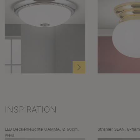
INSPIRATION
Produktgalerie überspringen
LED Deckenleuchte GAMMA, Ø 60cm,
Strahler SEAN, 8-fla
weiß