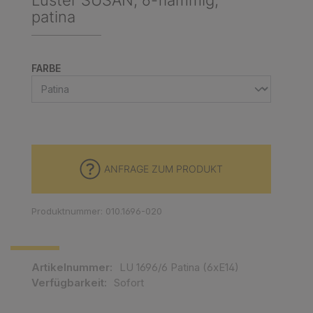
Luster SUSAN, 6-flammig,
patina
AUSWÄHLEN
FARBE
ANFRAGE ZUM PRODUKT
Produktnummer: 010.1696-020
Artikelnummer:
LU 1696/6 Patina (6xE14)
Verfügbarkeit:
Sofort