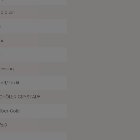
20,0 cm
a
14
a
essing
toff/Textil
CHÖLER CRYSTAL®
ilber-Gold
eiß