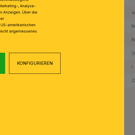
Marketing-, Analyse-
Maximale Bestückung in W pro Fassung:
4
on Anzeigen. Über die
ser
n US-amerikanischen
Leuchtmittel inklusive:
N
zrecht angemessenes
Leuchtmittel 2 inklusive:
N
Schutzart IP:
2
KONFIGURIEREN
Schutzklasse:
I
Gewicht Netto:
2