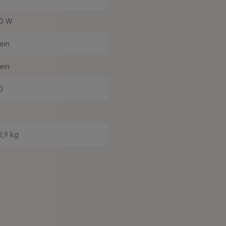
0 W
ein
ein
0
2,9 kg