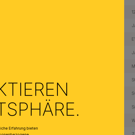
Durchmesser:
1
Dimmbar:
J
Fassungstyp:
E
Made in Austria:
J
Material des Gestells:
M
Material der Abdeckung:
S
KTIEREN
Qualität Kristallbehang:
S
ATSPHÄRE.
Farbe:
S
Farbe Abdeckung/Schirm:
W
che Erfahrung bieten
Anzahl der Fassungen Typ 1:
7
personenbezogene