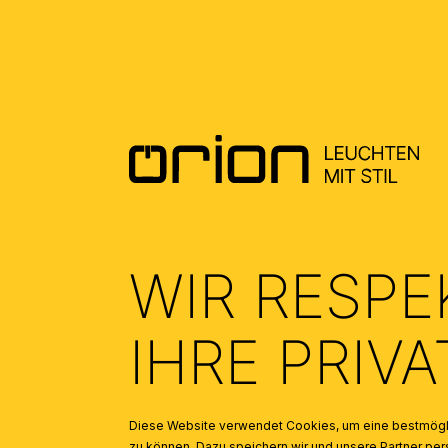
ALLGEMEINE MONTAGE UND
SICHERHEITSHINWEISE – GENERAL
INSTALLATION AND SAFETY
INSTRUCTIONS
(2.58)
WIR RESPE
IHRE PRIV
Diese Website verwendet Cookies, um eine bestmögli
zu können. Dazu speichern wir und unsere Partner 