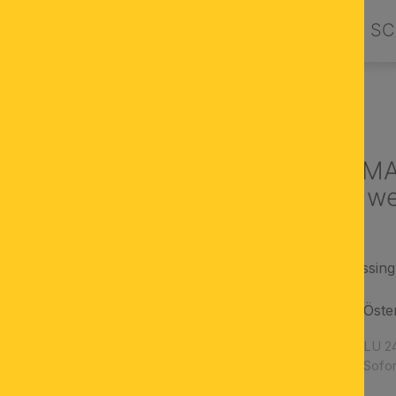
PRODUKTE
DESIGN BY ORION
SC
UCHTER & LUSTER
Luster MIRAMAR
mit organza w
Korpus aus Vollmessing
handlackiert
Kristallbehang aus Öste
Artikelnummer:
LU 24
Verfügbarkeit:
Sofor