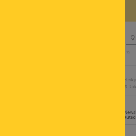
BESCHREIBUNG
Produktnummer: 011.2406-15
schnelle Lieferung
Leuchtmittel & Ersatzteilg
Kauf auf Rechnung & Ra
Jetzt zum ORION-Newsle
klicken und
10€-Gutsc