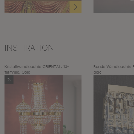
INSPIRATION
Produktgalerie überspringen
Kristallwandleuchte ORIENTAL, 13-
Runde Wandleuchte R
flammig, Gold
gold
%