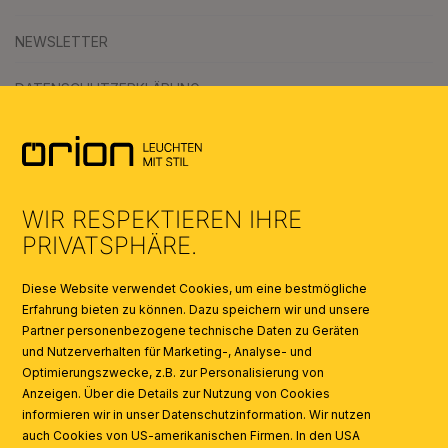
NEWSLETTER
DATENSCHUTZERKLÄRUNG
AGB
UMWELT & ENTSORGUNG
WIR RESPEKTIEREN IHRE
KATALOGE
PRIVATSPHÄRE.
SYMBOLE
Diese Website verwendet Cookies, um eine bestmögliche
Erfahrung bieten zu können. Dazu speichern wir und unsere
Partner personenbezogene technische Daten zu Geräten
AI
und Nutzerverhalten für Marketing-, Analyse- und
Optimierungszwecke, z.B. zur Personalisierung von
Anzeigen. Über die Details zur Nutzung von Cookies
informieren wir in unser Datenschutzinformation. Wir nutzen
auch Cookies von US-amerikanischen Firmen. In den USA