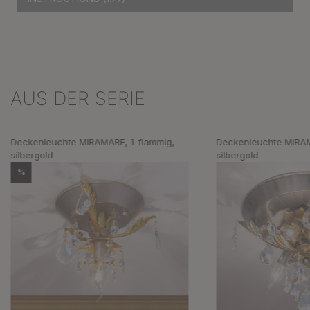
AUS DER SERIE
Produktgalerie überspringen
Deckenleuchte MIRAMARE, 1-flammig,
Deckenleuchte MIRAM
silbergold
silbergold
%