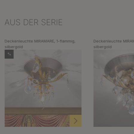
AUS DER SERIE
Produktgalerie überspringen
Deckenleuchte MIRAMARE, 1-flammig,
Deckenleuchte MIRAM
silbergold
silbergold
%