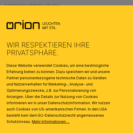
DATENSCHUTZERKLÄRUNG
AGB
UMWELT & ENTSORGUNG
WIR RESPEKTIEREN IHRE
KATALOGE
PRIVATSPHÄRE.
SYMBOLE
Diese Website verwendet Cookies, um eine bestmögliche
Erfahrung bieten zu können. Dazu speichern wir und unsere
Partner personenbezogene technische Daten zu Geräten
AI
und Nutzerverhalten für Marketing-, Analyse- und
Optimierungszwecke, z.B. zur Personalisierung von
Anzeigen. Über die Details zur Nutzung von Cookies
informieren wir in unser Datenschutzinformation. Wir nutzen
auch Cookies von US-amerikanischen Firmen. In den USA
besteht kein dem EU-Datenschutzrecht angemessenes
Schutzniveau.
Mehr Informationen ...