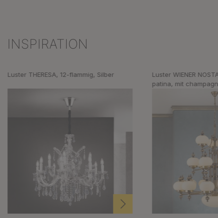
INSPIRATION
Produktgalerie überspringen
Luster THERESA, 12-flammig, Silber
Luster WIENER NOSTA
patina, mit champagn
aufwärts