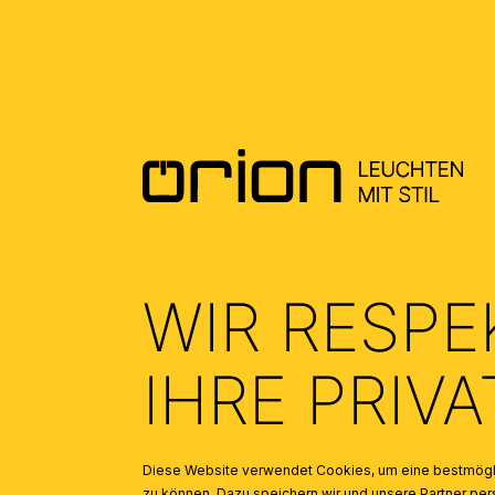
ALLGEMEINE MONTAGE UND
SICHERHEITSHINWEISE – GENERAL
INSTALLATION AND SAFETY
INSTRUCTIONS
(2.09)
WIR RESPE
IHRE PRIV
Diese Website verwendet Cookies, um eine bestmögli
zu können. Dazu speichern wir und unsere Partner 