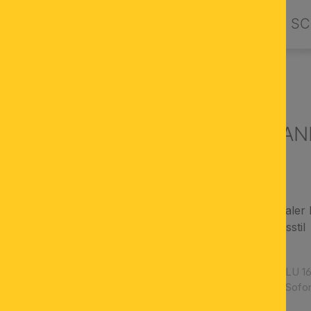
PRODUKTE
DESIGN BY ORION
SC
UCHTER & LUSTER
Luster GIOVANN
gold
12-flammiger rustikaler 
moderner Landhausstil
dimmbar
Artikelnummer:
LU 16
Verfügbarkeit:
Sofor