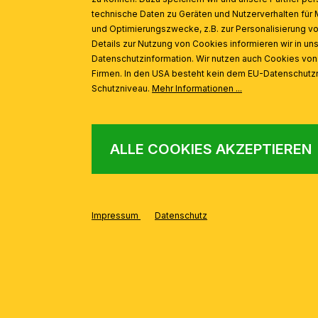
technische Daten zu Geräten und Nutzerverhalten für 
und Optimierungszwecke, z.B. zur Personalisierung v
Details zur Nutzung von Cookies informieren wir in un
Datenschutzinformation. Wir nutzen auch Cookies vo
AUS DER SERIE
Produktgalerie überspringen
Firmen. In den USA besteht kein dem EU-Datenschut
Schutzniveau.
Mehr Informationen ...
Luster GIOVANNI, 8-flammig, antik-braun, gold
ALLE COOKIES AKZEPTIEREN
Impressum
Datenschutz