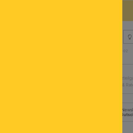
BESCHREIBUNG
Produktnummer: 010.1632-02
schnelle Lieferung
Leuchtmittel & Ersatzteilg
Kauf auf Rechnung & Ra
Jetzt zum ORION-Newsle
klicken und
10€-Gutsc