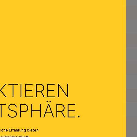
Fassungstyp:
Material des Gestells:
Farbe:
Anzahl der Fassungen Typ 1:
Maximale Bestückung in W pro Fassung:
Leuchtmittel inklusive:
KTIEREN
Schutzart IP:
ATSPHÄRE.
Schutzklasse:
Gewicht Netto:
che Erfahrung bieten
personenbezogene