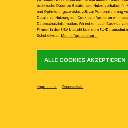
technische Daten zu Geräten und Nutzerverhalten für 
und Optimierungszwecke, z.B. zur Personalisierung v
Details zur Nutzung von Cookies informieren wir in un
Datenschutzinformation. Wir nutzen auch Cookies vo
Firmen. In den USA besteht kein dem EU-Datenschut
Schutzniveau.
Mehr Informationen ...
ALLE COOKIES AKZEPTIEREN
Impressum
Datenschutz
AUS DER SERIE
Produktgalerie überspringen
Luster LA BOHEME, 12-flammig, Altpatina