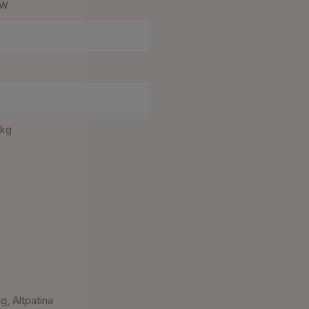
 W
 kg
, Altpatina