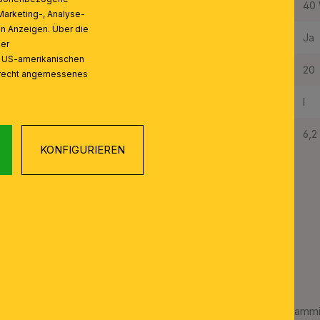
Maximale Bestückung in W pro Fassung:
40
Marketing-, Analyse-
on Anzeigen. Über die
Leuchtmittel inklusive:
Ja
ser
n US-amerikanischen
Schutzart IP:
20
zrecht angemessenes
Schutzklasse:
I
Gewicht Netto:
6,2
KONFIGURIEREN
Luster LA BOHEME, 16-flammig