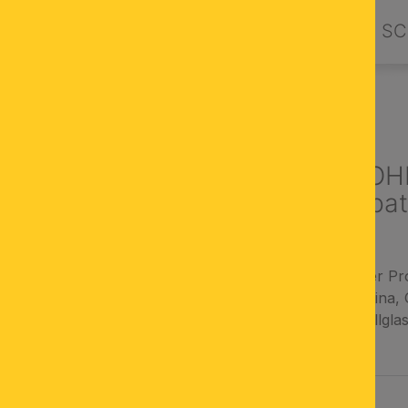
PRODUKTE
DESIGN BY ORION
SC
UCHTER & LUSTER
Luster LA BOH
flammig, Altpat
aus österreichischer Pr
Gestellfarbe: Altpatina, 
1A Vollschliff Kristallgla
AUSWÄHLEN
FARBE