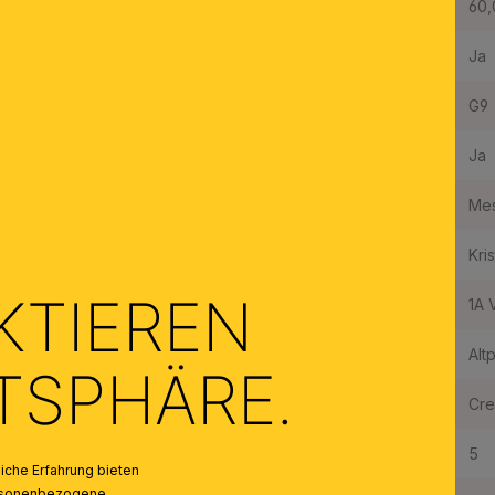
Durchmesser:
60,
Dimmbar:
Ja
Fassungstyp:
G9
Made in Austria:
Ja
Material des Gestells:
Mes
Material der Abdeckung:
Kris
KTIEREN
Qualität Kristallbehang:
1A V
Farbe:
Alt
ATSPHÄRE.
Farbe Abdeckung/Schirm:
Cr
Anzahl der Fassungen Typ 1:
5
che Erfahrung bieten
personenbezogene