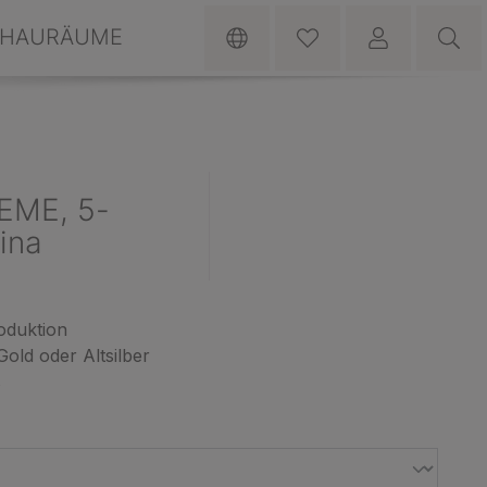
HAURÄUME
EME, 5-
ina
oduktion
Gold oder Altsilber
s