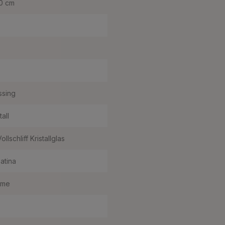
0 cm
sing
tall
ollschliff Kristallglas
patina
eme