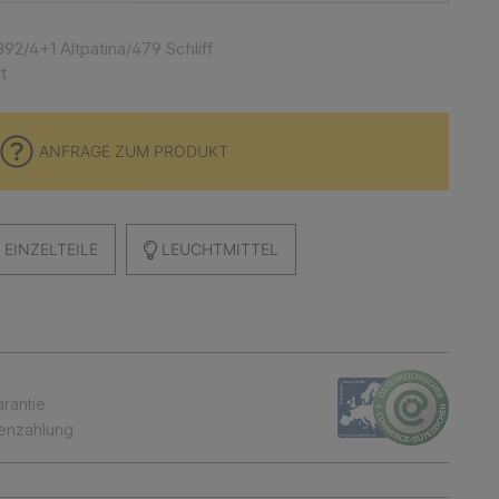
92/4+1 Altpatina/479 Schliff
t
ANFRAGE ZUM PRODUKT
EINZELTEILE
LEUCHTMITTEL
arantie
tenzahlung