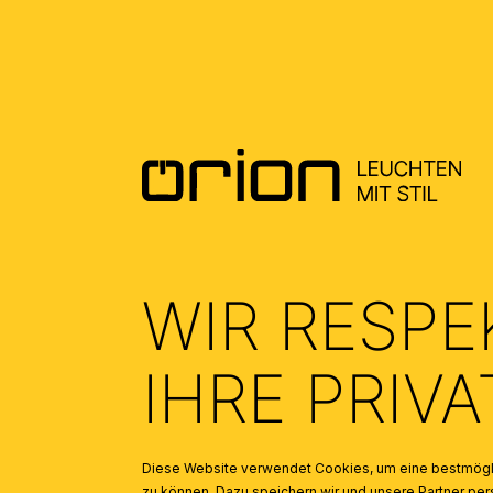
DOWNLOADS
DATENBLATT DE - DATASHEET EN
(0.47)
ALLGEMEINE MONTAGE UND
SICHERHEITSHINWEISE – GENERAL
INSTALLATION AND SAFETY
INSTRUCTIONS
(1.9)
WIR RESPE
IHRE PRIV
Diese Website verwendet Cookies, um eine bestmögli
zu können. Dazu speichern wir und unsere Partner 