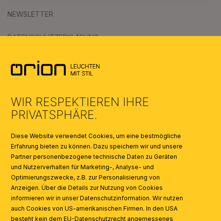
NEWSLETTER
DATENSCHUTZERKLÄRUNG
AGB
UMWELT & ENTSORGUNG
WIR RESPEKTIEREN IHRE
KATALOGE
PRIVATSPHÄRE.
SYMBOLE
Diese Website verwendet Cookies, um eine bestmögliche
Erfahrung bieten zu können. Dazu speichern wir und unsere
Partner personenbezogene technische Daten zu Geräten
AI
und Nutzerverhalten für Marketing-, Analyse- und
Optimierungszwecke, z.B. zur Personalisierung von
Anzeigen. Über die Details zur Nutzung von Cookies
informieren wir in unser Datenschutzinformation. Wir nutzen
auch Cookies von US-amerikanischen Firmen. In den USA
besteht kein dem EU-Datenschutzrecht angemessenes