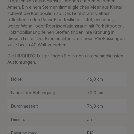
Tropfschalen aus Bleikristall thronen auf den güldenen
Armen. Ein einem Sternenhimmel gleiches Meer aus Kristall
schließt die Komposition ab. Das Licht strahlt vielfach
reflektiert in den Raum. Eine festliche Tafel, ein hoher,
weiter Wohn- oder Repräsentationsraum mit Parkettböden,
Holzmobiliar und feinen Stoffen finden ihre Krönung in
diesem Luster. Der Kronleuchter ist mit neun E14-Fassungen
zu je bis zu 40 Watt versehen.
Die HIROHITO-Luster finden Sie in den unterschiedlichsten
Ausführungen.
Höhe:
46,0 cm
Länge der Abhängung:
70,0 cm
Durchmesser:
74,0 cm
Dimmbar:
Ja
Fassungstyp:
E14