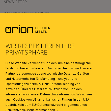
NEWSLETTER
DATENSCHUTZERKLÄRUNG
AGB
UMWELT & ENTSORGUNG
WIR RESPEKTIEREN IHRE
KATALOGE
PRIVATSPHÄRE.
SYMBOLE
Diese Website verwendet Cookies, um eine bestmögliche
Erfahrung bieten zu können. Dazu speichern wir und unsere
Partner personenbezogene technische Daten zu Geräten
AI
und Nutzerverhalten für Marketing-, Analyse- und
Optimierungszwecke, z.B. zur Personalisierung von
Anzeigen. Über die Details zur Nutzung von Cookies
informieren wir in unser Datenschutzinformation. Wir nutzen
auch Cookies von US-amerikanischen Firmen. In den USA
besteht kein dem EU-Datenschutzrecht angemessenes
Schutzniveau.
Mehr Informationen ...