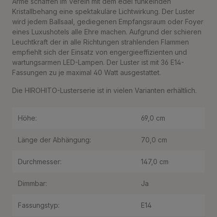
Arme schaffen im Verein mit dem edel funkelnden
Kristallbehang eine spektakuläre Lichtwirkung. Der Luster
wird jedem Ballsaal, gediegenen Empfangsraum oder Foyer
eines Luxushotels alle Ehre machen. Aufgrund der schieren
Leuchtkraft der in alle Richtungen strahlenden Flammen
empfiehlt sich der Einsatz von engergieeffizienten und
wartungsarmen LED-Lampen. Der Luster ist mit 36 E14-
Fassungen zu je maximal 40 Watt ausgestattet.
Die HIROHITO-Lusterserie ist in vielen Varianten erhältlich.
Höhe:
69,0 cm
Länge der Abhängung:
70,0 cm
Durchmesser:
147,0 cm
Dimmbar:
Ja
Fassungstyp:
E14