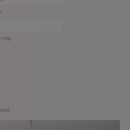
0
8,0 kg
 Gold