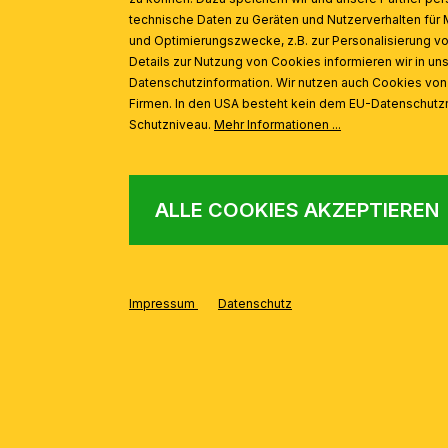
technische Daten zu Geräten und Nutzerverhalten für 
und Optimierungszwecke, z.B. zur Personalisierung v
Details zur Nutzung von Cookies informieren wir in un
Datenschutzinformation. Wir nutzen auch Cookies vo
Firmen. In den USA besteht kein dem EU-Datenschut
Schutzniveau.
Mehr Informationen ...
ALLE COOKIES AKZEPTIEREN
AUS DER SERIE
Produktgalerie überspringen
Impressum
Datenschutz
Luster HIROHITO, 10-flammig, Gold