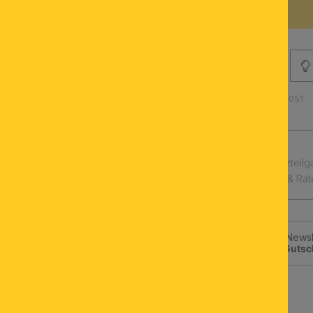
BESCHREIBUNG
Produktnummer: 011.2143-051
schnelle Lieferung
Leuchtmittel & Ersatzteilg
Kauf auf Rechnung & Ra
Jetzt zum ORION-Newsle
klicken und
10€-Gutsc