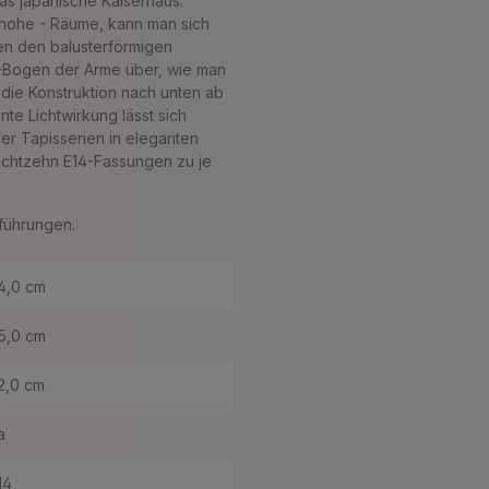
as japanische Kaiserhaus.
hohe - Räume, kann man sich
en den balusterförmigen
 S-Bogen der Arme über, wie man
 die Konstruktion nach unten ab
te Lichtwirkung lässt sich
r Tapisserien in eleganten
achtzehn E14-Fassungen zu je
sführungen.
4,0 cm
5,0 cm
2,0 cm
a
14