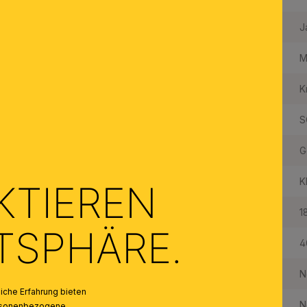
Made in Austria:
J
Material des Gestells:
M
Material der Abdeckung:
Kr
Qualität Kristallbehang:
S
Farbe:
G
Farbe Abdeckung/Schirm:
K
KTIEREN
Anzahl der Fassungen Typ 1:
1
ATSPHÄRE.
Maximale Bestückung in W pro Fassung:
4
Leuchtmittel inklusive:
N
che Erfahrung bieten
Leuchtmittel 2 inklusive:
N
personenbezogene