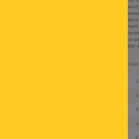
Der 18-flammige Luster aus der HIROHITO-Reihe erfreut nicht nur d
Verfügt man selbst über großzügig bemessene - und ausreichend 
ebenso in imperialem Glanz sonnen. Zwei Flammenetagen umkreis
Mittelschaft aus edlem Kristall. Vergoldete Spangen gehen in die
sie aus dem flämischen Barock kennt. Schillernder Behang schließt
und gibt das Licht hundertfach glitzernd an den Raum ab. Die opulen
wunderschön mit weichen, warmen Stoffen, matten Wandfarben ode
Wohn- oder Empfangsräumen verbinden. Der Luster verfügt über 
höchstens 40 Watt.
Die HIROHITO-Kronleuchter gibt es in vielen unterschiedlichen Au
Höhe:
7
Länge der Abhängung:
6
Durchmesser:
9
Dimmbar:
J
Fassungstyp:
E