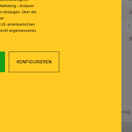
Marketing-, Analyse-
Schutzart IP:
2
on Anzeigen. Über die
ser
n US-amerikanischen
Schutzklasse:
I
zrecht angemessenes
Gewicht Netto:
1
KONFIGURIEREN
Luster HIROHITO, 12-flammig,