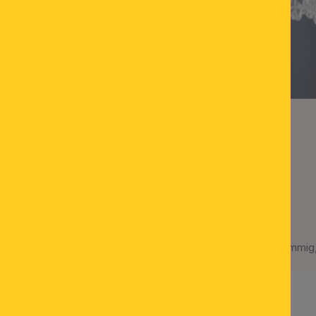
gne matten Gläsern, aufwärts
Luster HIROHITO, 45-flammig