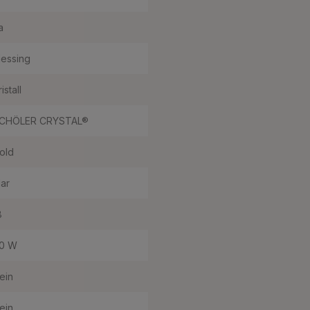
a
essing
istall
CHÖLER CRYSTAL®
old
lar
8
0 W
ein
ein