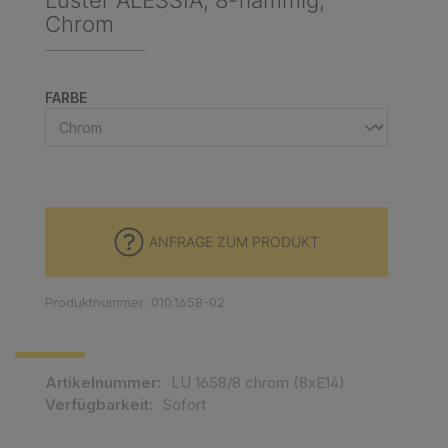
Luster ALESSIA, 8-flammig,
Chrom
AUSWÄHLEN
FARBE
ANFRAGE ZUM PRODUKT
Produktnummer: 010.1658-02
Artikelnummer:
LU 1658/8 chrom (8xE14)
Verfügbarkeit:
Sofort