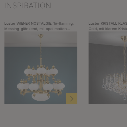
INSPIRATION
Produktgalerie überspringen
Luster WIENER NOSTALGIE, 16-flammig,
Luster KRISTALL KLAS
Messing-glänzend, mit opal matten
Gold, mit klarem Kris
Gläsern, aufwärts