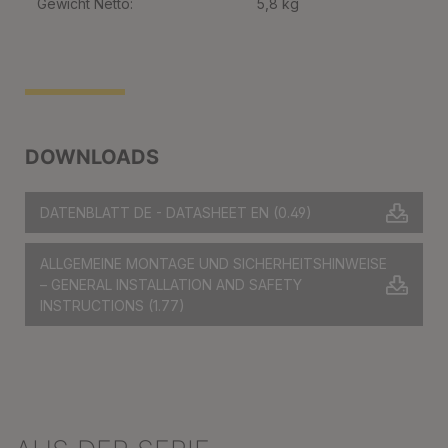
Gewicht Netto:
5,8 kg
DOWNLOADS
DATENBLATT DE - DATASHEET EN
(0.49)
ALLGEMEINE MONTAGE UND SICHERHEITSHINWEISE
– GENERAL INSTALLATION AND SAFETY
INSTRUCTIONS
(1.77)
Produktgalerie überspringen