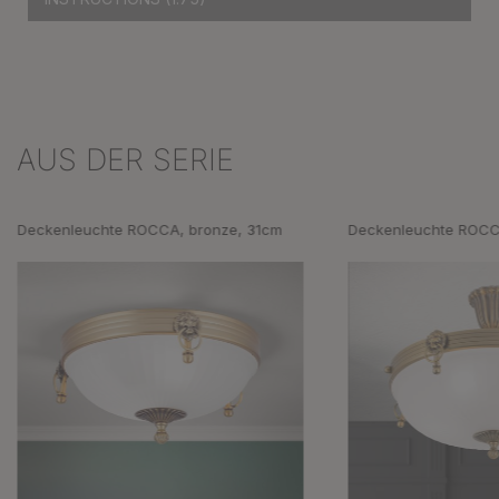
AUS DER SERIE
Produktgalerie überspringen
Deckenleuchte ROCCA, bronze, 31cm
Deckenleuchte ROCC