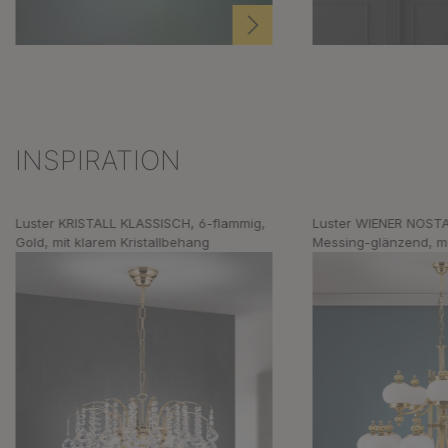
INSPIRATION
Produktgalerie überspringen
Luster KRISTALL KLASSISCH, 6-flammig,
Luster WIENER NOSTA
Gold, mit klarem Kristallbehang
Messing-glänzend, mi
Gläsern, aufwärts