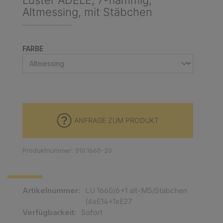
Luster ADELE, 7-flammig,
Altmessing, mit Stäbchen
AUSWÄHLEN
FARBE
ANFRAGE ZUM PRODUKT
Produktnummer: 010.1660-20
Artikelnummer:
LU 1660/6+1 alt-MS/Stäbchen
(6xE14+1xE27
Verfügbarkeit:
Sofort