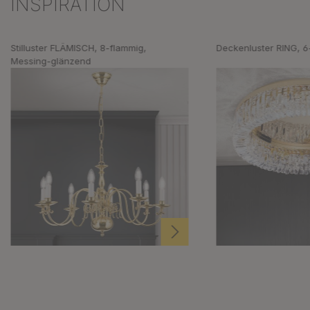
INSPIRATION
Produktgalerie überspringen
Stilluster FLÄMISCH, 8-flammig,
Deckenluster RING, 6
Messing-glänzend