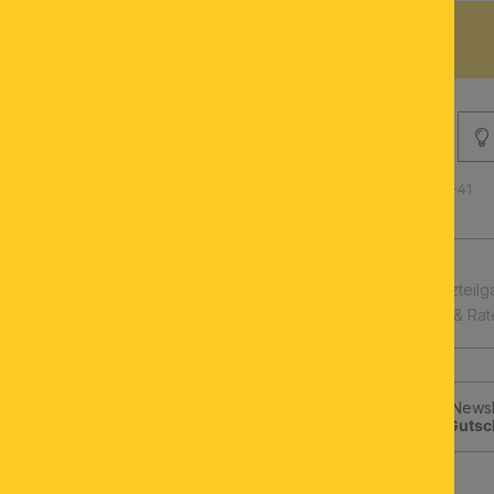
BESCHREIBUNG
Produktnummer: 012.1660-41
schnelle Lieferung
Leuchtmittel & Ersatzteilg
Kauf auf Rechnung & Ra
Jetzt zum ORION-Newsle
klicken und
10€-Gutsc