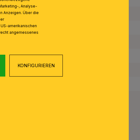
Marketing-, Analyse-
on Anzeigen. Über die
Anzahl der Fassungen Typ 2:
ser
n US-amerikanischen
Leuchtmittel 2 inklusive:
zrecht angemessenes
Maximale Bestückung in W pro Fassung 2:
Schutzart IP:
KONFIGURIEREN
Schutzklasse:
Gewicht Netto: