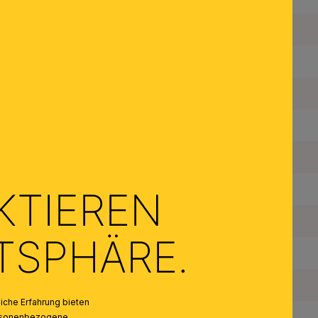
Fassungstyp:
Made in Austria:
Material des Gestells:
Material der Abdeckung:
Farbe:
Farbe Abdeckung/Schirm:
KTIEREN
Anzahl der Fassungen Typ 1:
ATSPHÄRE.
Maximale Bestückung in W pro Fassung:
Leuchtmittel inklusive:
che Erfahrung bieten
Fassungstyp 2:
personenbezogene