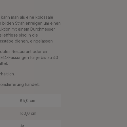
kann man als eine kolossale
n bilden Strahlenreigen um einen
ruktion mit einem Durchmesser
ieffriese sind in die
lasstäbe dienen, eingelassen.
 nobles Restaurant oder ein
 E14-Fassungen für je bis zu 40
ttet.
ältlich.
ionslieferung handelt.
85,0 cm
160,0 cm
Ja