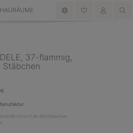
HAURÄUME
ADELE, 37-flammig,
t Stäbchen
ng
Manufaktur
1660/18+12+6+1 alt-MS/Stäbchen
t