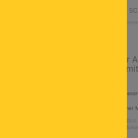
PRODUKTE
DESIGN BY ORION
SC
EUCHTEN
Deckenluster 
Altmessing, mi
Großleuchte aus Messi
3-stöckig
Jugendstil aus Wiener 
Artikelnummer:
DLU 
Verfügbarkeit:
Sofor