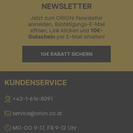
NEWSLETTER
Jetzt zum ORION-Newsletter
anmelden, Bestätigungs-E-Mail
öffnen, Link klicken und
10€-
Gutschein
per E-Mail erhalten!
10€ RABATT SICHERN
KUNDENSERVICE
+43-1-616-8091
service@orion.co.at
MO-DO 9-17, FR 9-12 Uhr