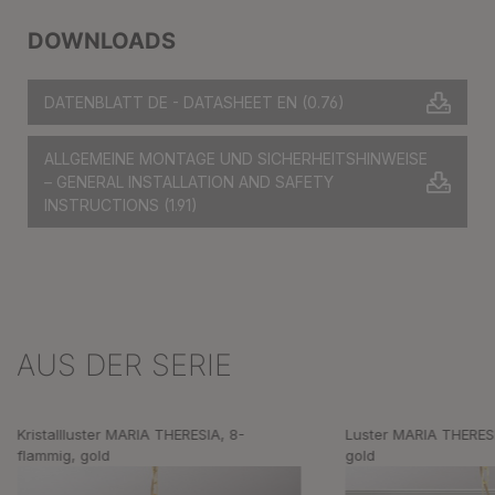
DOWNLOADS
DATENBLATT DE - DATASHEET EN
(0.76)
ALLGEMEINE MONTAGE UND SICHERHEITSHINWEISE
– GENERAL INSTALLATION AND SAFETY
INSTRUCTIONS
(1.91)
AUS DER SERIE
Produktgalerie überspringen
Kristallluster MARIA THERESIA, 8-
Luster MARIA THERESI
flammig, gold
gold