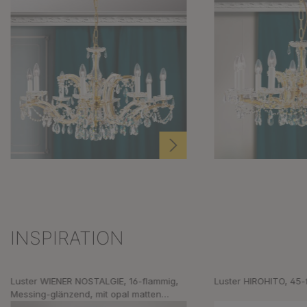
INSPIRATION
Produktgalerie überspringen
Luster WIENER NOSTALGIE, 16-flammig,
Luster HIROHITO, 45-
Messing-glänzend, mit opal matten
Gläsern, aufwärts