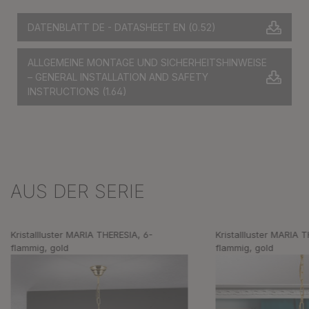
DATENBLATT DE - DATASHEET EN
(0.52)
ALLGEMEINE MONTAGE UND SICHERHEITSHINWEISE
– GENERAL INSTALLATION AND SAFETY
INSTRUCTIONS
(1.64)
AUS DER SERIE
Produktgalerie überspringen
Kristallluster MARIA THERESIA, 6-
Kristallluster MARIA 
flammig, gold
flammig, gold