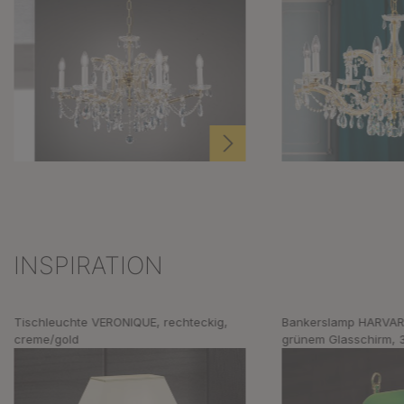
INSPIRATION
Produktgalerie überspringen
Tischleuchte VERONIQUE, rechteckig,
Bankerslamp HARVARD
creme/gold
grünem Glasschirm,