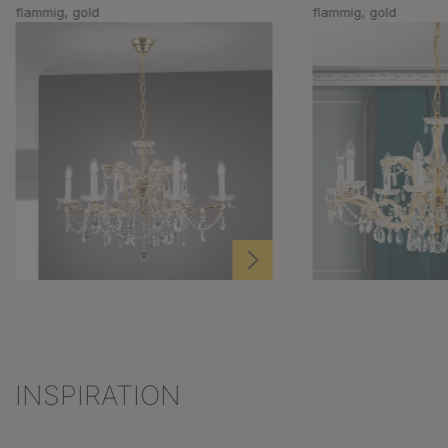
flammig, gold
flammig, gold
INSPIRATION
Produktgalerie überspringen