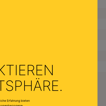
Farbe Abdeckung/Schirm:
Anzahl der Fassungen Typ 1:
Maximale Bestückung in W pro Fassung:
Leuchtmittel inklusive:
Schutzart IP:
Schutzklasse:
KTIEREN
Gewicht Netto:
ATSPHÄRE.
che Erfahrung bieten
personenbezogene