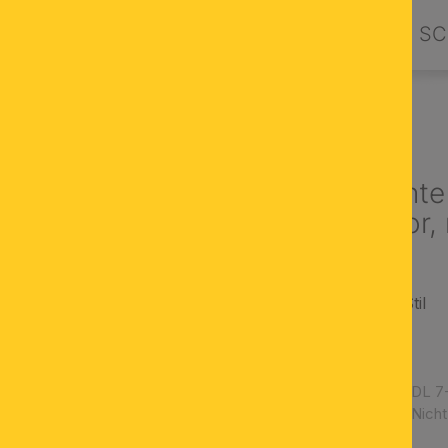
PRODUKTE
DESIGN BY ORION
SC
NLEUCHTEN
Deckenleuchte
blauem Dekor,
rustikaler, antiker Stil
Oberfläche: Patina
blauer Dekor
Artikelnummer:
DL 7
Verfügbarkeit:
Nicht