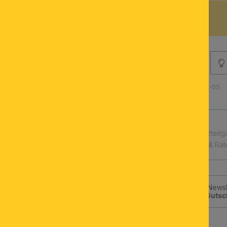
BESCHREIBUNG
Produktnummer: 071.0673-05
schnelle Lieferung
Leuchtmittel & Ersatzteilg
Kauf auf Rechnung & Ra
Jetzt zum ORION-Newsle
klicken und
10€-Gutsc