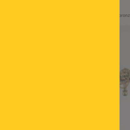
r färbigem Glas, mit Knopf,
Deckenleuchte ROCCA, bron