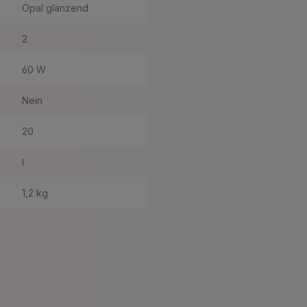
Opal glänzend
2
60 W
Nein
20
I
1,2 kg