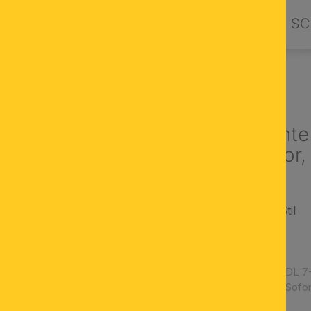
PRODUKTE
DESIGN BY ORION
SC
NLEUCHTEN
Deckenleuchte
grünem Dekor,
rustikaler, antiker Stil
Material: Messing
grüne Dekoration
Artikelnummer:
DL 7
Verfügbarkeit:
Sofor