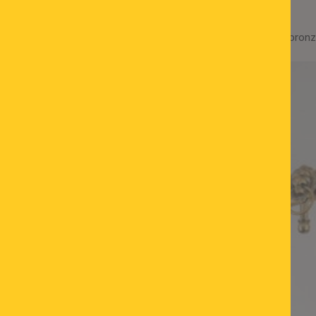
r färbigem Glas, mit Knopf,
Deckenleuchte ROCCA, bron