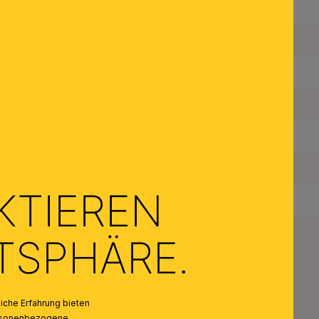
Farbe Abdeckung/Schirm:
Anzahl der Fassungen Typ 1:
Maximale Bestückung in W pro Fassung:
Leuchtmittel inklusive:
Schutzart IP:
Schutzklasse:
KTIEREN
Gewicht Netto:
ATSPHÄRE.
che Erfahrung bieten
personenbezogene