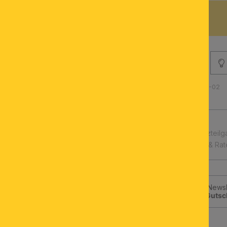
BESCHREIBUNG
Produktnummer: 071.0672-02
schnelle Lieferung
Leuchtmittel & Ersatzteilg
Kauf auf Rechnung & Ra
Jetzt zum ORION-Newsle
klicken und
10€-Gutsc