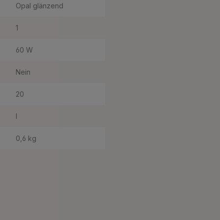
Opal glänzend
1
60 W
Nein
20
I
0,6 kg