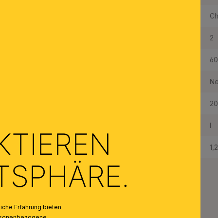
Farbe Abdeckung/Schirm:
Ch
Anzahl der Fassungen Typ 1:
2
Maximale Bestückung in W pro Fassung:
6
Leuchtmittel inklusive:
Ne
Schutzart IP:
20
Schutzklasse:
I
KTIEREN
Gewicht Netto:
1,
ATSPHÄRE.
che Erfahrung bieten
personenbezogene