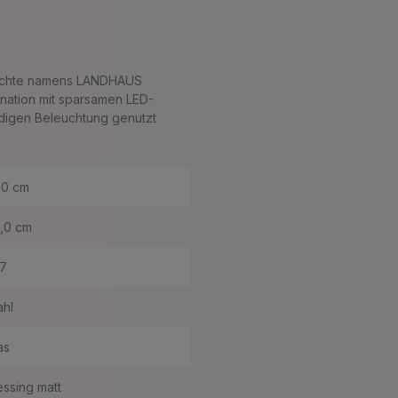
leuchte namens LANDHAUS
ination mit sparsamen LED-
ndigen Beleuchtung genutzt
,0 cm
,0 cm
7
ahl
as
ssing matt