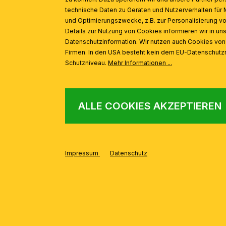
AUS DER SERIE
Produktgalerie überspringen
technische Daten zu Geräten und Nutzerverhalten für 
und Optimierungszwecke, z.B. zur Personalisierung v
Details zur Nutzung von Cookies informieren wir in un
Datenschutzinformation. Wir nutzen auch Cookies vo
Deckenleuchte LANDHAUS, Messing, mit blauem Dekor, mit
Firmen. In den USA besteht kein dem EU-Datenschut
Schutzniveau.
Mehr Informationen ...
ALLE COOKIES AKZEPTIEREN
Impressum
Datenschutz