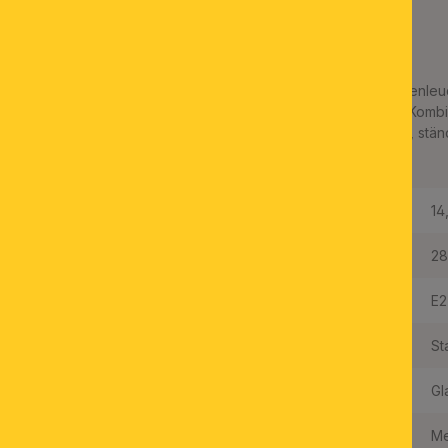
mit blauem Dekor, mit
Knopf, Ø 28cm
Aufgrund ihrer nostalgischen Gestaltung eignet sich die Decken
hervorragend für gemütliche Wohnräume im rustikalen Stil. In Komb
Lampen kann die Deckenleuchte auch zur energieeffizienten, stä
werden.
Höhe:
14
Durchmesser:
28
Fassungstyp:
E2
Material des Gestells:
St
Material der Abdeckung:
Gl
Farbe:
Me