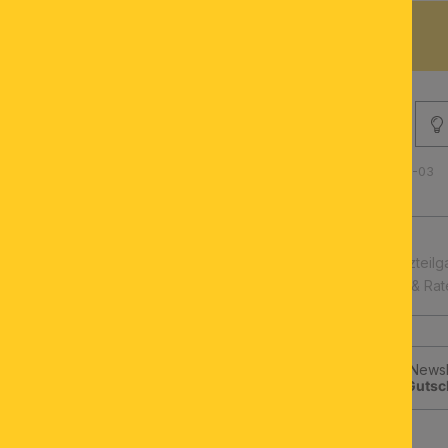
BESCHREIBUNG
Produktnummer: 071.0673-03
schnelle Lieferung
Leuchtmittel & Ersatzteilg
Kauf auf Rechnung & Ra
Jetzt zum ORION-Newsle
klicken und
10€-Gutsc