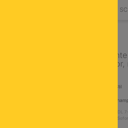
PRODUKTE
DESIGN BY ORION
SC
NLEUCHTEN
Deckenleuchte
blauem Dekor,
rustikaler, antiker Stil
Messing-Gestell
blauer Dekor am champ
Artikelnummer:
DL 7
Verfügbarkeit:
Sofor