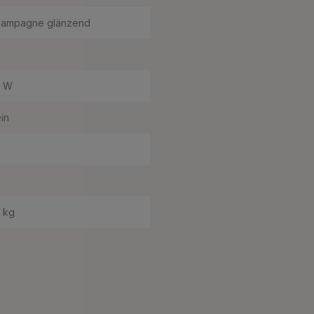
ampagne glänzend
0 W
in
2 kg