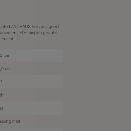
leuchte LANDHAUS hervorragend
 sparsamen LED-Lampen genutzt
erlicht.
,0 cm
,0 cm
7
ahl
as
ssing matt