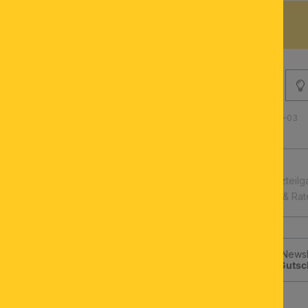
BESCHREIBUNG
Produktnummer: 071.0674-03
schnelle Lieferung
Leuchtmittel & Ersatzteilg
Kauf auf Rechnung & Ra
Jetzt zum ORION-Newsle
klicken und
10€-Gutsc