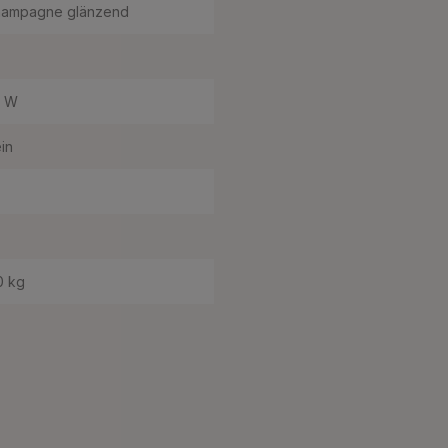
ampagne glänzend
0 W
in
0 kg