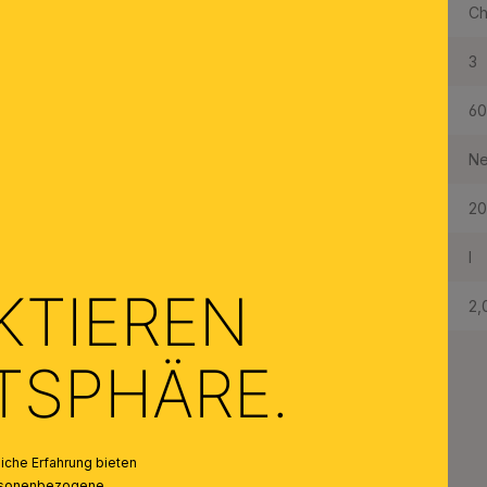
Farbe Abdeckung/Schirm:
Ch
Anzahl der Fassungen Typ 1:
3
Maximale Bestückung in W pro Fassung:
6
Leuchtmittel inklusive:
Ne
Schutzart IP:
20
Schutzklasse:
I
KTIEREN
Gewicht Netto:
2,
ATSPHÄRE.
che Erfahrung bieten
personenbezogene