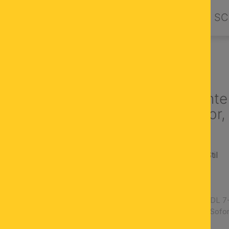
PRODUKTE
DESIGN BY ORION
SC
NLEUCHTEN
Deckenleuchte
grünem Dekor,
rustikaler, antiker Stil
Messingoberfläche
Dekorfarbe: grün
Artikelnummer:
DL 7
Verfügbarkeit:
Sofor