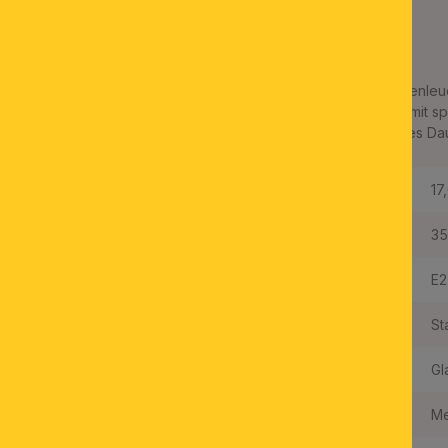
mit grünem Dekor, mit
Knopf, Ø 35cm
Aufgrund ihrer nostalgischen Gestaltung eignet sich die Decken
für einen rustikalen Einrichtungsstil. Wenn die Deckenleuchte mit
wird, eignet sie sich auch für den Einsatz als energiesparendes Dau
Höhe:
17
Durchmesser:
35
Fassungstyp:
E2
Material des Gestells:
St
Material der Abdeckung:
Gl
Farbe:
Me