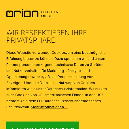
AGB
UMWELT & ENTSORGUNG
WIR RESPEKTIEREN IHRE
KATALOGE
PRIVATSPHÄRE.
SYMBOLE
Diese Website verwendet Cookies, um eine bestmögliche
Erfahrung bieten zu können. Dazu speichern wir und unsere
Partner personenbezogene technische Daten zu Geräten
AI
und Nutzerverhalten für Marketing-, Analyse- und
Optimierungszwecke, z.B. zur Personalisierung von
Anzeigen. Über die Details zur Nutzung von Cookies
informieren wir in unser Datenschutzinformation. Wir nutzen
auch Cookies von US-amerikanischen Firmen. In den USA
besteht kein dem EU-Datenschutzrecht angemessenes
Schutzniveau.
Mehr Informationen ...