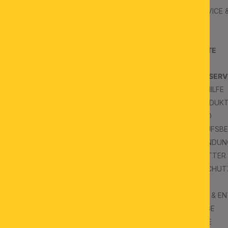
ÜBER UNS
B2B SERVICE
JOBS
B2B AGB
KONTAKT
PROJEKTE
SCHAURÄUME
PRESSE
KUNDENSERV
FAQS & HILFE
INSPIRATION
FAQ PRODUK
BLOG
VERSAND
WIDERRUFSB
IMPRESSUM
RÜCKSENDUN
NEWSLETTER
DATENSCHUT
AGB
UMWELT & E
KATALOGE
SYMBOLE