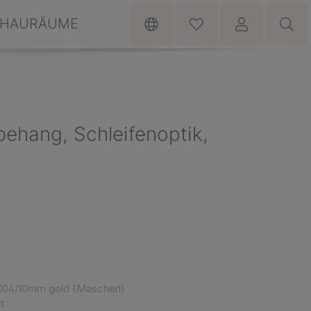
HAURÄUME
llbehang, Schleifenoptik,
 K04/10mm gold (Mascherl)
t