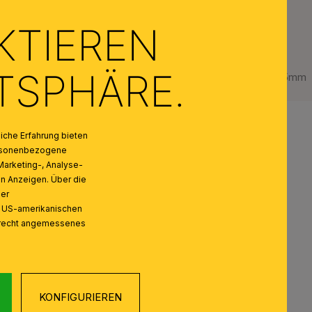
KTIEREN
ATSPHÄRE.
Stift für Kristallbehang, 25mm
che Erfahrung bieten
personenbezogene
Marketing-, Analyse-
on Anzeigen. Über die
ser
n US-amerikanischen
zrecht angemessenes
KONFIGURIEREN