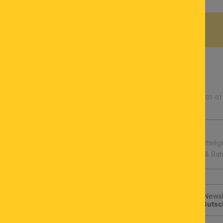
BESCHREIBUNG
Produktnummer: 246.000101-01
schnelle Lieferung
Leuchtmittel & Ersatzteilg
Kauf auf Rechnung & Ra
Jetzt zum ORION-Newsle
klicken und
10€-Gutsc