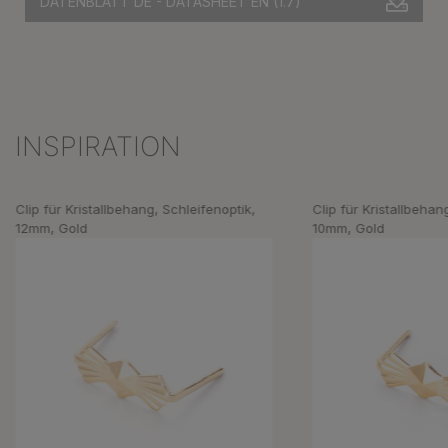
DATENBLATT DE - DATASHEET EN
(1.7)
INSPIRATION
Produktgalerie überspringen
Clip für Kristallbehang, Schleifenoptik,
Clip für Kristallbehan
12mm, Gold
10mm, Gold