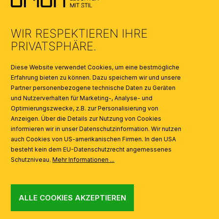
UMWELT & ENTSORGUNG
WIR RESPEKTIEREN IHRE
KATALOGE
PRIVATSPHÄRE.
SYMBOLE
Diese Website verwendet Cookies, um eine bestmögliche
Erfahrung bieten zu können. Dazu speichern wir und unsere
Partner personenbezogene technische Daten zu Geräten
AI
und Nutzerverhalten für Marketing-, Analyse- und
Optimierungszwecke, z.B. zur Personalisierung von
Anzeigen. Über die Details zur Nutzung von Cookies
informieren wir in unser Datenschutzinformation. Wir nutzen
auch Cookies von US-amerikanischen Firmen. In den USA
besteht kein dem EU-Datenschutzrecht angemessenes
Schutzniveau.
Mehr Informationen ...
ALLE COOKIES AKZEPTIEREN