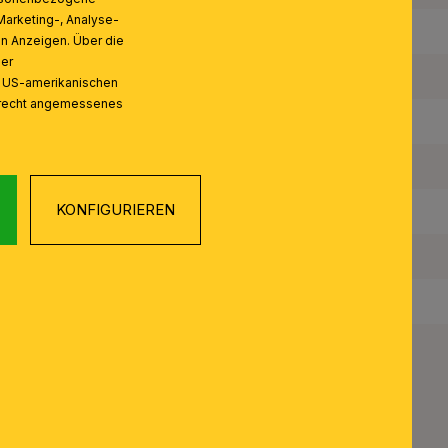
Marketing-, Analyse-
Anzahl der Fassungen Typ 1:
on Anzeigen. Über die
ser
Maximale Bestückung in W pro Fassung:
n US-amerikanischen
zrecht angemessenes
Leuchtmittel inklusive:
Schutzart IP:
KONFIGURIEREN
Schutzklasse:
Mit Schalter J/N:
Gewicht Netto: