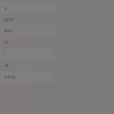
4
60 W
Nein
20
I
Ja
4,6 kg