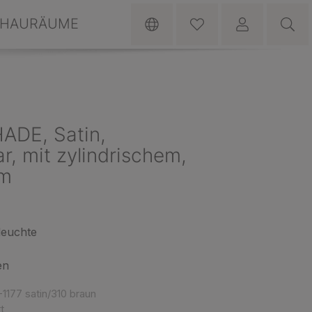
HAURÄUME
ADE, Satin,
r, mit zylindrischem,
rm
leuchte
en
2-1177 satin/310 braun
t