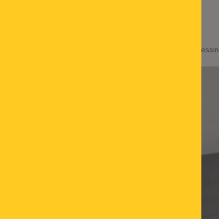
nem Schirm, Ø 50cm
Hängeleuchte SHADE, Messing