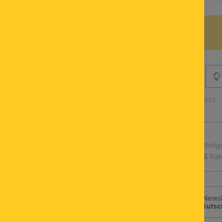
BESCHREIBUNG
Produktnummer: 120.1177-022
schnelle Lieferung
Leuchtmittel & Ersatzteilg
Kauf auf Rechnung & Ra
Jetzt zum ORION-Newsle
klicken und
10€-Gutsc