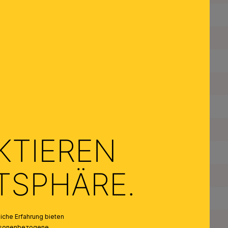
Gesamthöhe:
Durchmesser:
Höhenverstellbar:
Dimmbar:
Fassungstyp:
Made in Austria:
KTIEREN
Material des Gestells:
ATSPHÄRE.
Material der Abdeckung:
Farbe:
che Erfahrung bieten
Farbe Abdeckung/Schirm:
personenbezogene