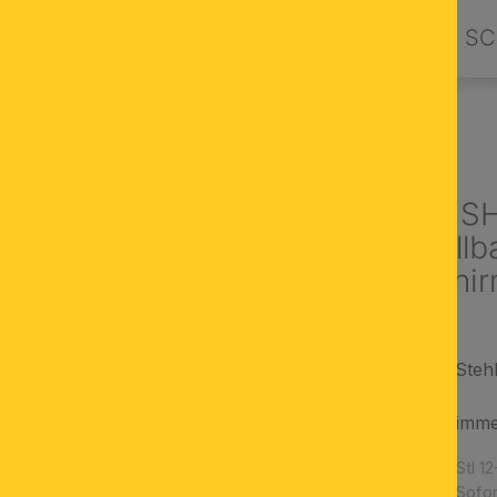
PRODUKTE
DESIGN BY ORION
SC
AMPEN
Stehleuchte SH
höhenverstellba
braunem Schi
höhenverstellbare Steh
Textilkabel
Zugschalter zum Dimm
Artikelnummer:
Stl 1
Verfügbarkeit:
Sofor