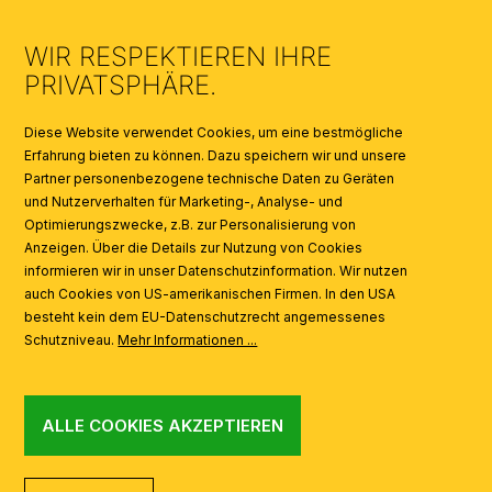
UMWELT & ENTSORGUNG
WIR RESPEKTIEREN IHRE
KATALOGE
PRIVATSPHÄRE.
SYMBOLE
Diese Website verwendet Cookies, um eine bestmögliche
Erfahrung bieten zu können. Dazu speichern wir und unsere
Partner personenbezogene technische Daten zu Geräten
AI
und Nutzerverhalten für Marketing-, Analyse- und
Optimierungszwecke, z.B. zur Personalisierung von
Anzeigen. Über die Details zur Nutzung von Cookies
informieren wir in unser Datenschutzinformation. Wir nutzen
auch Cookies von US-amerikanischen Firmen. In den USA
besteht kein dem EU-Datenschutzrecht angemessenes
Schutzniveau.
Mehr Informationen ...
ALLE COOKIES AKZEPTIEREN