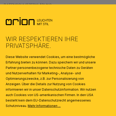
DATENSCHUTZERKLÄRUNG
AGB
UMWELT & ENTSORGUNG
WIR RESPEKTIEREN IHRE
KATALOGE
PRIVATSPHÄRE.
SYMBOLE
Diese Website verwendet Cookies, um eine bestmögliche
Erfahrung bieten zu können. Dazu speichern wir und unsere
Partner personenbezogene technische Daten zu Geräten
AI
und Nutzerverhalten für Marketing-, Analyse- und
Optimierungszwecke, z.B. zur Personalisierung von
Anzeigen. Über die Details zur Nutzung von Cookies
informieren wir in unser Datenschutzinformation. Wir nutzen
auch Cookies von US-amerikanischen Firmen. In den USA
besteht kein dem EU-Datenschutzrecht angemessenes
Schutzniveau.
Mehr Informationen ...