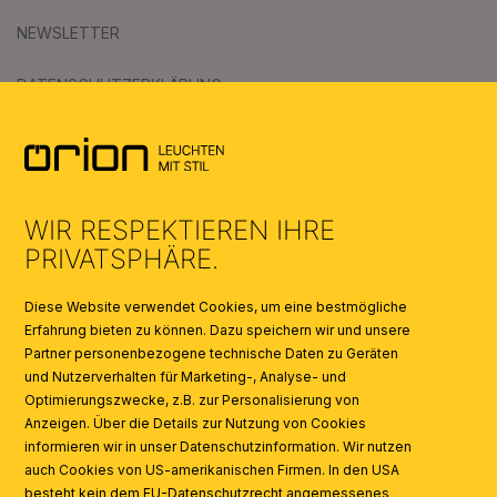
NEWSLETTER
DATENSCHUTZERKLÄRUNG
AGB
UMWELT & ENTSORGUNG
WIR RESPEKTIEREN IHRE
KATALOGE
PRIVATSPHÄRE.
SYMBOLE
Diese Website verwendet Cookies, um eine bestmögliche
Erfahrung bieten zu können. Dazu speichern wir und unsere
Partner personenbezogene technische Daten zu Geräten
AI
und Nutzerverhalten für Marketing-, Analyse- und
Optimierungszwecke, z.B. zur Personalisierung von
Anzeigen. Über die Details zur Nutzung von Cookies
informieren wir in unser Datenschutzinformation. Wir nutzen
auch Cookies von US-amerikanischen Firmen. In den USA
besteht kein dem EU-Datenschutzrecht angemessenes