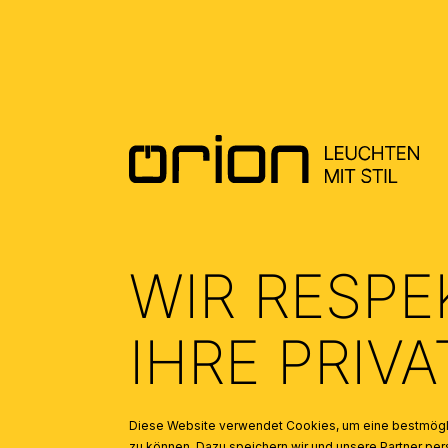
DOWNLOADS
DATENBLATT DE - DATASHEET EN
(0.3)
ALLGEMEINE MONTAGE UND
SICHERHEITSHINWEISE – GENERAL
INSTALLATION AND SAFETY
INSTRUCTIONS
(2.11)
TAUSCH LED - CHANGE OF LED
(0.77)
WIR RESPE
IHRE PRIV
Diese Website verwendet Cookies, um eine bestmögli
zu können. Dazu speichern wir und unsere Partner 