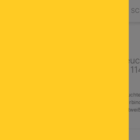
PRODUKTE
DESIGN BY ORION
SC
LLEUCHTEN & HÄNGELAMPEN
Led Balkenleuc
BROOKLYN, 11
modulares LED-Leucht
Abhängung und Verbinde
mit warm- oder kaltweiß
AUSWÄHLEN
FARBE