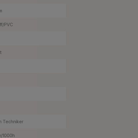
m
ff/PVC
t
h Techniker
w/1000h