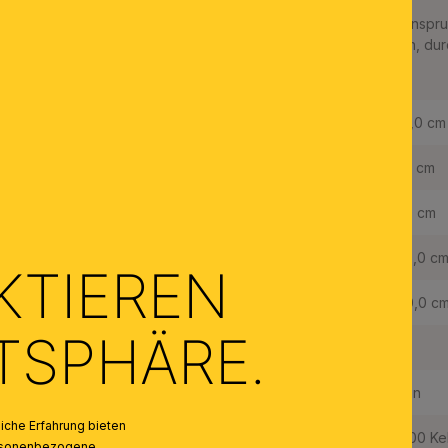
Diese Leuchte unterstützt Sie durch starke LEDs dabei auch ansp
bewältigen. Die LEDs sind in warmweiß oder kaltweiß erhältlich, durc
Licht blendfrei.
Länge:
114,0 cm
Breite:
6,0 cm
Höhe:
8,0 cm
Gesamthöhe:
160,0 c
KTIEREN
Länge der Abhängung:
150,0 c
ATSPHÄRE.
Höhenverstellbar:
Ja
Dimmbar:
Nein
che Erfahrung bieten
Lichtfarbe:
3000 Ke
personenbezogene