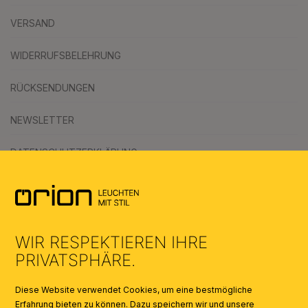
VERSAND
WIDERRUFSBELEHRUNG
RÜCKSENDUNGEN
NEWSLETTER
DATENSCHUTZERKLÄRUNG
AGB
UMWELT & ENTSORGUNG
WIR RESPEKTIEREN IHRE
KATALOGE
PRIVATSPHÄRE.
SYMBOLE
Diese Website verwendet Cookies, um eine bestmögliche
Erfahrung bieten zu können. Dazu speichern wir und unsere