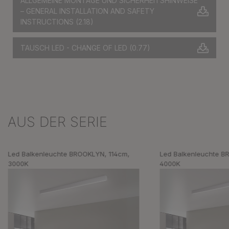
ALLGEMEINE MONTAGE UND SICHERHEITSHINWEISE
– GENERAL INSTALLATION AND SAFETY
INSTRUCTIONS
(2.18)
TAUSCH LED - CHANGE OF LED
(0.77)
AUS DER SERIE
Produktgalerie überspringen
Led Balkenleuchte BROOKLYN, 114cm,
Led Balkenleuchte B
3000K
4000K