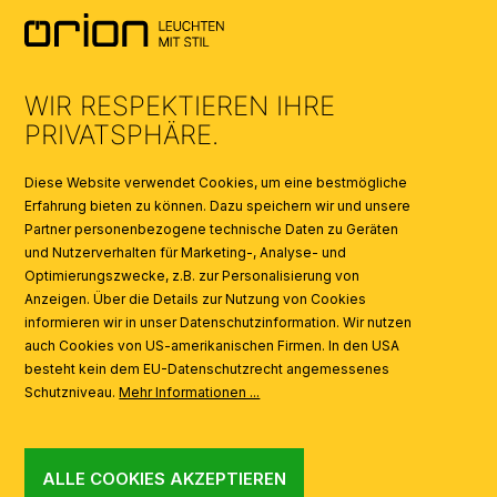
AGB
UMWELT & ENTSORGUNG
WIR RESPEKTIEREN IHRE
KATALOGE
PRIVATSPHÄRE.
SYMBOLE
Diese Website verwendet Cookies, um eine bestmögliche
Erfahrung bieten zu können. Dazu speichern wir und unsere
Partner personenbezogene technische Daten zu Geräten
AI
und Nutzerverhalten für Marketing-, Analyse- und
Optimierungszwecke, z.B. zur Personalisierung von
Anzeigen. Über die Details zur Nutzung von Cookies
informieren wir in unser Datenschutzinformation. Wir nutzen
auch Cookies von US-amerikanischen Firmen. In den USA
besteht kein dem EU-Datenschutzrecht angemessenes
Schutzniveau.
Mehr Informationen ...
ALLE COOKIES AKZEPTIEREN