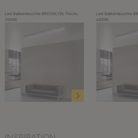
Led Balkenleuchte BROOKLYN, 114cm,
Led Balkenleuchte B
3000K
4000K
INSPIRATION
Produktgalerie überspringen